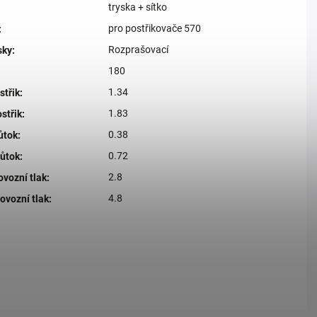
tryska + sítko
pro postřikovače 570
:
Rozprašovací
sky
:
180
1.34
střik
:
1.83
střik
:
0.38
ůtok
:
0.72
růtok
:
2.8
ovozní tlak
:
4.8
ovozní tlak
: