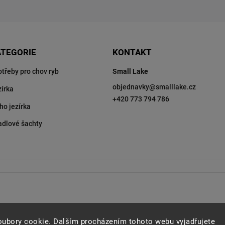
ATEGORIE
KONTAKT
otřeby pro chov ryb
Small Lake
objednavky
@
smalllake.cz
zírka
+420 773 794 786
ho jezírka
adlové šachty
oubory cookie. Dalším procházením tohoto webu vyjadřujete