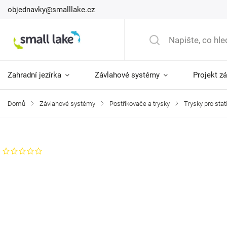
objednavky@smalllake.cz
Zahradní jezírka
Závlahové systémy
Projekt z
Domů
/
Závlahové systémy
/
Postřikovače a trysky
/
Trysky pro stat
Značka:
Toro
Neohodnoceno