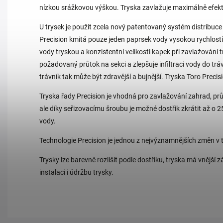
nízkou srážkovou výškou. Tryska zavlažuje maximálně efekti
U trysek je použit zcela nový patentovaný systém distribuce
Precision kmitá pouze jeden paprsek vody vysokou rychlost
vody tryskou a konzistentní velikosti kapek při zavlažování t
požadovaný průtok na sekci a zlepšuje infiltraci vody do tr
trávník tak může být zdravější a bujnější. Tryska Toro Precis
Tryska řady Precision je vhodná pro zavlažování zahrad, prů
ale díky seřizovacímu šroubu je možné dostřik zkrátit až o 
vody.
Technologie Precision je jednou z nejvýznamnějších změn v t
Trysky lze barevně rozlišit podle dostřiku, tryska má vnější
instalaci i údržbu trysky.