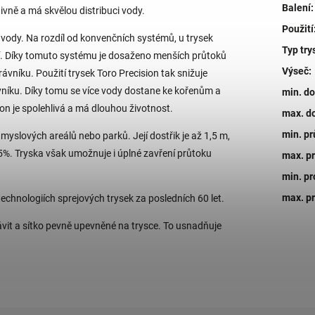
Balení
:
vně a má skvělou distribuci vody.
Použití
 vody. Na rozdíl od konvenčních systémů, u trysek
Typ try
í. Díky tomuto systému je dosaženo menších průtoků
Výseč
:
rávníku. Použití trysek Toro Precision tak snižuje
ávníku. Díky tomu se více vody dostane ke kořenům a
min. do
ion je spolehlivá a má dlouhou životnost.
max. do
min. pr
myslových areálů nebo parků. Její dostřik je až 1,5 m,
25%. Tryska však umožnuje i úplné zavření průtoku
max. p
min. pr
max. pr
echnologiích sprejových trysek za posledních 60 let.
 závit a sítko pevně upevněné na trysce. To usnadňuje