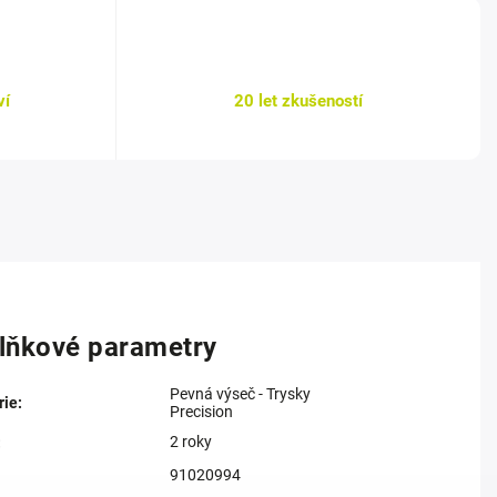
ví
20 let zkušeností
lňkové parametry
Pevná výseč - Trysky
rie
:
Precision
2 roky
:
91020994