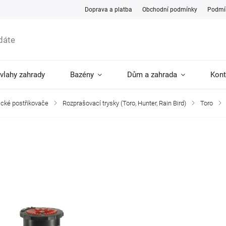
Doprava a platba
Obchodní podmínky
Podmín
ávlahy zahrady
Bazény
Dům a zahrada
Kont
ické postřikovače
/
Rozprašovací trysky (Toro, Hunter, Rain Bird)
/
Toro
/