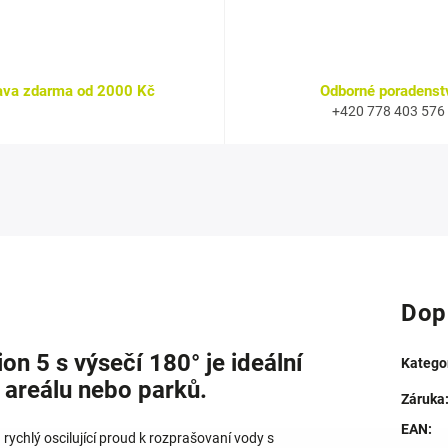
ava zdarma od 2000 Kč
Odborné poradenst
+420 778 403 576
Dop
on 5 s výsečí 180° je ideální
Katego
 areálu nebo parků.
Záruka
EAN
:
rychlý oscilující proud k rozprašovaní vody s