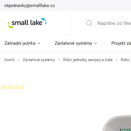
objednavky@smalllake.cz
Zahradní jezírka
Závlahové systémy
Projekt z
Domů
/
Závlahové systémy
/
Řídící jednotky, senzory a čidla
/
Řídící
Značka:
Toro
Neohodnoceno