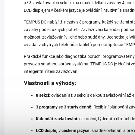
až 8 zavlažovacích sekcí s maximální délkou závlahy 4 hodi
LCD displejem v českém jazyce je ovládání intuitivní a snadn
TEMPUS DC nabízí tři nezávislé programy, každý se třemi sta
závlahy podle různých potřeb. Zavlažovací kalendář podporuj
možnosti zavlažování v liché nebo sudé dny. Jednotka je Wi
ovládat z chytrých telefonů a tabletů pomocí aplikace TEM
Praktické funkce jako diagnostika poruch, programovatelný v
provoz a snadnou správu systému. TEMPUS DC je ideální volbo
inteligentní řízení zavlažování.
Vlastnosti a výhody:
8 sekcí:
ovládání až 8 sekcí s délkou zavlažování až 
3 programy se 3 starty denně:
flexibilní plánování zá
Kalendář zavlažování:
celoroční, týdenní a čtrnáctid
LCD displej v českém jazyce:
snadné ovládání a přeh