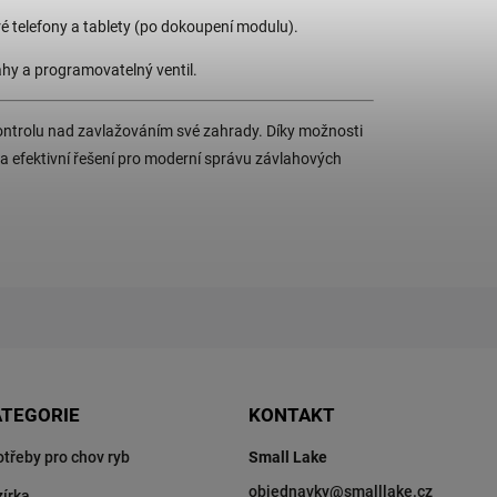
é telefony a tablety (po dokoupení modulu).
hy a programovatelný ventil.
 kontrolu nad zavlažováním své zahrady. Díky možnosti
a efektivní řešení pro moderní správu závlahových
ATEGORIE
KONTAKT
otřeby pro chov ryb
Small Lake
objednavky
@
smalllake.cz
zírka