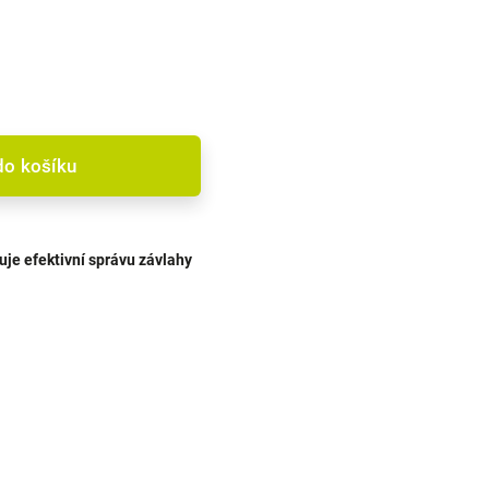
do košíku
je efektivní správu závlahy