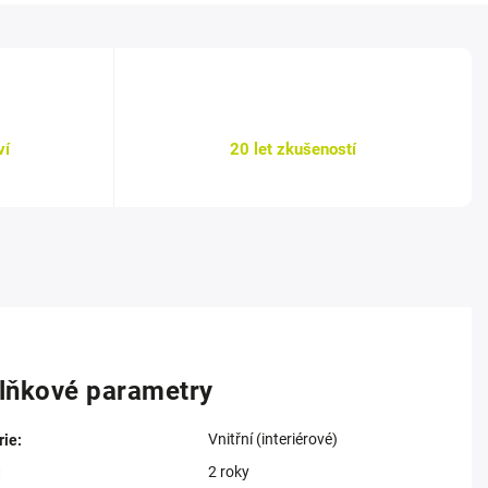
ví
20 let zkušeností
lňkové parametry
Vnitřní (interiérové)
rie
:
2 roky
: