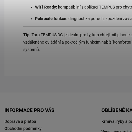
WiFi Ready:
kompatibilní s aplikací TEMPUS pro chytr
Pokročilé funkce:
diagnostika poruch, zpoždění závla
Tip:
Toro TEMPUS DC je ideální pro ty, kdo chtějí mít plnou
vzdáleného ovládání a pokročilým funkcím nabízí komfortní 
systémů.
INFORMACE PRO VÁS
OBLÍBENÉ K
Doprava a platba
Krmiva, ryby a p
Obchodní podmínky
Vysavače pro je