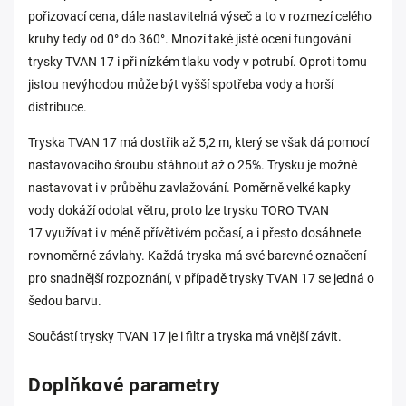
pořizovací cena, dále nastavitelná výseč a to v rozmezí celého
kruhy tedy od 0° do 360°. Mnozí také jistě ocení fungování
trysky TVAN 17 i při nízkém tlaku vody v potrubí. Oproti tomu
jistou nevýhodou může být vyšší spotřeba vody a horší
distribuce.
Tryska TVAN 17 má dostřik až 5,2 m, který se však dá pomocí
nastavovacího šroubu stáhnout až o 25%. Trysku je možné
nastavovat i v průběhu zavlažování. Poměrně velké kapky
vody dokáží odolat větru, proto lze trysku TORO TVAN
17 využívat i v méně přívětivém počasí, a i přesto dosáhnete
rovnoměrné závlahy. Každá tryska má své barevné označení
pro snadnější rozpoznání, v případě trysky TVAN 17 se jedná o
šedou barvu.
Součástí trysky TVAN 17 je i filtr a tryska má vnější závit.
Doplňkové parametry