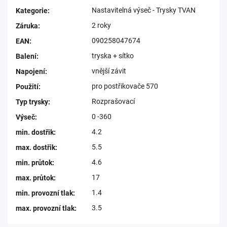
Nastavitelná výseč - Trysky TVAN
Kategorie
:
2 roky
Záruka
:
090258047674
EAN
:
tryska + sítko
Balení
:
vnější závit
Napojení
:
pro postřikovače 570
Použití
:
Rozprašovací
Typ trysky
:
0 -360
Výseč
:
4.2
min. dostřik
:
5.5
max. dostřik
:
4.6
min. průtok
:
17
max. průtok
:
1.4
min. provozní tlak
:
3.5
max. provozní tlak
: