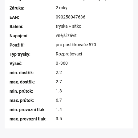
2 roky
Záruka
:
090258047636
EAN
:
tryska + sítko
Balení
:
vnější závit
Napojení
:
pro postřikovače 570
Použití
:
Rozprašovací
Typ trysky
:
0 -360
Výseč
:
2.2
min. dostřik
:
2.7
max. dostřik
:
1.3
min. průtok
:
6.7
max. průtok
:
1.4
min. provozní tlak
:
3.5
max. provozní tlak
: