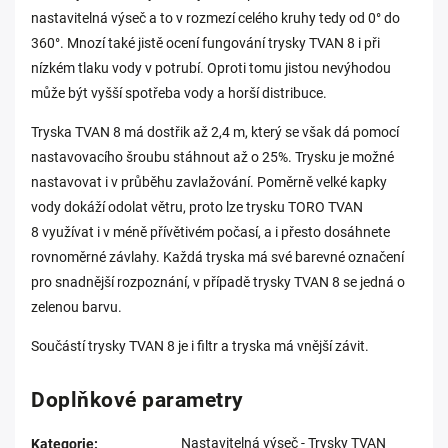
nastavitelná výseč a to v rozmezí celého kruhy tedy od 0° do
360°. Mnozí také jistě ocení fungování trysky TVAN 8 i při
nízkém tlaku vody v potrubí. Oproti tomu jistou nevýhodou
může být vyšší spotřeba vody a horší distribuce.
Tryska TVAN 8 má dostřik až 2,4 m, který se však dá pomocí
nastavovacího šroubu stáhnout až o 25%. Trysku je možné
nastavovat i v průběhu zavlažování. Poměrně velké kapky
vody dokáží odolat větru, proto lze trysku TORO TVAN
8 využívat i v méně přívětivém počasí, a i přesto dosáhnete
rovnoměrné závlahy. Každá tryska má své barevné označení
pro snadnější rozpoznání, v případě trysky TVAN 8 se jedná o
zelenou barvu.
Součástí trysky TVAN 8 je i filtr a tryska má vnější závit.
Doplňkové parametry
Nastavitelná výseč - Trysky TVAN
Kategorie
: