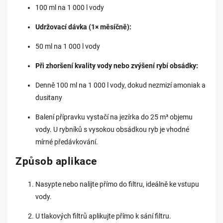
100 ml na 1 000 l vody
Udržovací dávka (1× měsíčně):
50 ml na 1 000 l vody
Při zhoršení kvality vody nebo zvýšení rybí obsádky:
Denně 100 ml na 1 000 l vody, dokud nezmizí amoniak a
dusitany
Balení přípravku vystačí na jezírka do 25 m³ objemu
vody. U rybníků s vysokou obsádkou ryb je vhodné
mírné předávkování.
Způsob aplikace
Nasypte nebo nalijte přímo do filtru, ideálně ke vstupu
vody.
U tlakových filtrů aplikujte přímo k sání filtru.