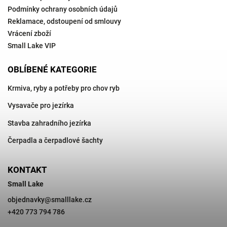
Podmínky ochrany osobních údajů
Reklamace, odstoupení od smlouvy
Vrácení zboží
Small Lake VIP
OBLÍBENÉ KATEGORIE
Krmiva, ryby a potřeby pro chov ryb
Vysavače pro jezírka
Stavba zahradního jezírka
Čerpadla a čerpadlové šachty
KONTAKT
Small Lake
objednavky
@
smalllake.cz
+420 773 794 786