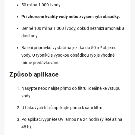
50 ml na 1 000 l vody
Při zhoršení kvality vody nebo zvýšení rybí obsádky:
Denně 100 ml na 1 000 l vody, dokud nezmizí amoniak a
dusitany
Balení přípravku vystačí na jezírka do 50 m³ objemu
vody. U rybníků s vysokou obsádkou ryb je vhodné
mírné předávkování.
Způsob aplikace
Nasypte nebo nalijte přímo do filtru, ideálně ke vstupu
vody.
U tlakových filtrů aplikujte přímo k sání filtru.
Po aplikaci vypněte UV lampu na 24 hodin (v létě až na
48 h).