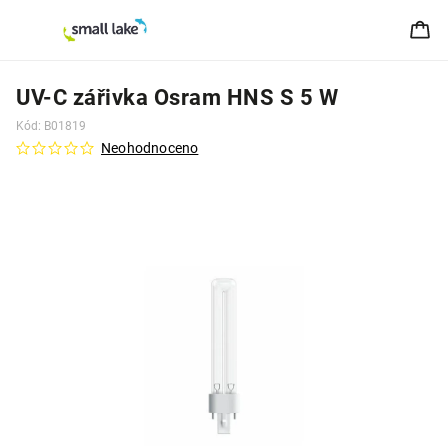
UV-C zářivka Osram HNS S 5 W
Kód:
B01819
Neohodnoceno