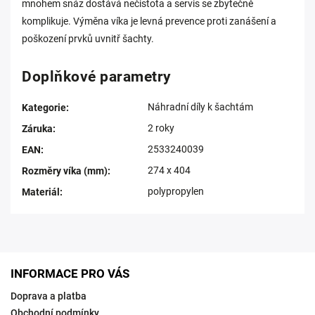
mnohem snáz dostává nečistota a servis se zbytečně
komplikuje. Výměna víka je levná prevence proti zanášení a
poškození prvků uvnitř šachty.
Doplňkové parametry
Náhradní díly k šachtám
Kategorie
:
2 roky
Záruka
:
2533240039
EAN
:
274 x 404
Rozměry víka (mm)
:
polypropylen
Materiál
:
INFORMACE PRO VÁS
Doprava a platba
Obchodní podmínky