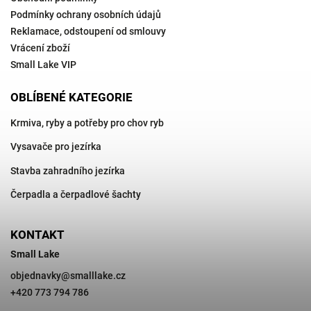
Podmínky ochrany osobních údajů
Reklamace, odstoupení od smlouvy
Vrácení zboží
Small Lake VIP
OBLÍBENÉ KATEGORIE
Krmiva, ryby a potřeby pro chov ryb
Vysavače pro jezírka
Stavba zahradního jezírka
Čerpadla a čerpadlové šachty
KONTAKT
Small Lake
objednavky
@
smalllake.cz
+420 773 794 786