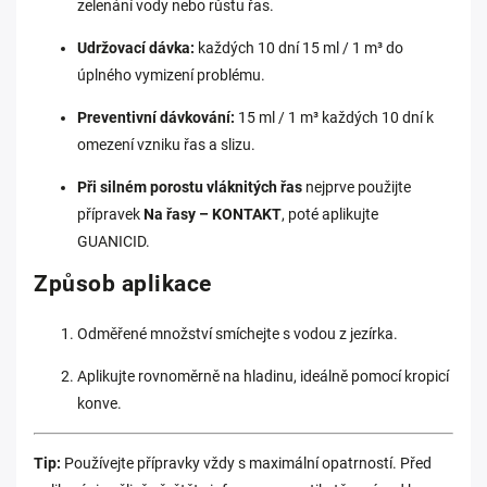
zelenání vody nebo růstu řas.
Udržovací dávka:
každých 10 dní 15 ml / 1 m³ do
úplného vymizení problému.
Preventivní dávkování:
15 ml / 1 m³ každých 10 dní k
omezení vzniku řas a slizu.
Při silném porostu vláknitých řas
nejprve použijte
přípravek
Na řasy – KONTAKT
, poté aplikujte
GUANICID.
Způsob aplikace
Odměřené množství smíchejte s vodou z jezírka.
Aplikujte rovnoměrně na hladinu, ideálně pomocí kropicí
konve.
Tip:
Používejte přípravky vždy s maximální opatrností. Před