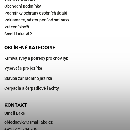
Obchodní podmínky
Podmínky ochrany osobních údajů
Reklamace, odstoupení od smlouvy
Vrácení zboží
Small Lake VIP
OBLÍBENÉ KATEGORIE
Krmiva, ryby a potřeby pro chov ryb
Vysavače pro jezírka
Stavba zahradního jezírka
Čerpadla a čerpadlové šachty
KONTAKT
Small Lake
objednavky
@
smalllake.cz
+420 773 794 786