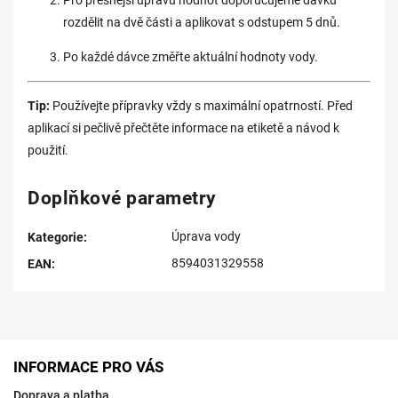
Pro přesnější úpravu hodnot doporučujeme dávku
rozdělit na dvě části a aplikovat s odstupem 5 dnů.
Po každé dávce změřte aktuální hodnoty vody.
Tip:
Používejte přípravky vždy s maximální opatrností. Před
aplikací si pečlivě přečtěte informace na etiketě a návod k
použití.
Doplňkové parametry
Úprava vody
Kategorie
:
8594031329558
EAN
:
INFORMACE PRO VÁS
Doprava a platba