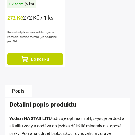
Skladem
(5 ks)
272 Kč / 1 ks
272 Kč
Pro určení pH vody v jezírku. rychlá
kontrola, přesné měření, jednoduché
použití.
Do košíku
Popis
Detailní popis produktu
Vodnář NA STABILITU
udržuje optimální pH, zvyšuje tvrdost a
alkalitu vody a dodává do jezírka důležité minerály a stopové
prvky. Pomáhá udržet biologickou rovnováhu a zdravé