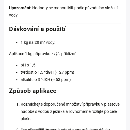
Upozornění:
Hodnoty se mohou lišit podle původního složení
vody.
Dávkování a použití
1 kg na 20 m³
vody.
Aplikace 1 kg přípravku zvýší přibližně:
pH o 1,5
tvrdost o 1,5 °dGH (≈ 27 ppm)
alkalitu o 3 °dKH (≈ 53 ppm)
Způsob aplikace
Rozmíchejte doporučené množství přípravku v plastové
nádobě s vodou z jezírka a rovnoměrně rozlijte po celé
ploše.