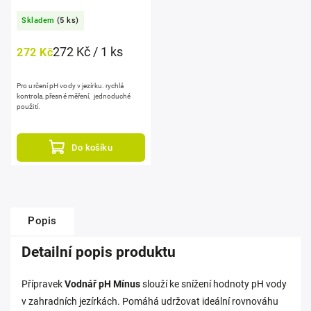
Skladem
(5 ks)
272 Kč / 1 ks
272 Kč
Pro určení pH vody v jezírku. rychlá
kontrola, přesné měření, jednoduché
použití.
Do košíku
Popis
Detailní popis produktu
Přípravek
Vodnář
pH Mínus
slouží ke snížení hodnoty pH vody
v zahradních jezírkách. Pomáhá udržovat ideální rovnováhu