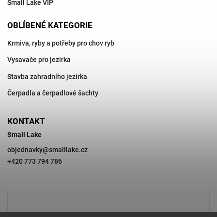
Small Lake VIP
OBLÍBENÉ KATEGORIE
Krmiva, ryby a potřeby pro chov ryb
Vysavače pro jezírka
Stavba zahradního jezírka
Čerpadla a čerpadlové šachty
KONTAKT
Small Lake
objednavky
@
smalllake.cz
+420 773 794 786