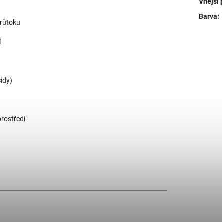
Vnější
Barva
:
průtoku
í
cidy)
prostředí