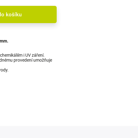
do košíku
3 mm.
 chemikáliím i UV záření.
hlednému provedení umožňuje
vody.