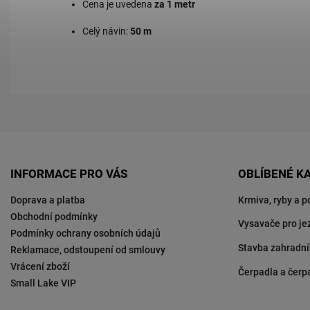
Cena je uvedena
za 1 metr
Celý návin:
50 m
INFORMACE PRO VÁS
OBLÍBENÉ K
Doprava a platba
Krmiva, ryby a p
Obchodní podmínky
Vysavače pro je
Podmínky ochrany osobních údajů
Stavba zahradní
Reklamace, odstoupení od smlouvy
Vrácení zboží
Čerpadla a čerp
Small Lake VIP