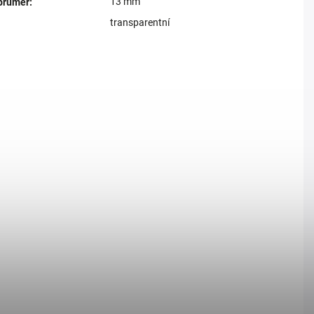
13 mm
 průměr
:
transparentní