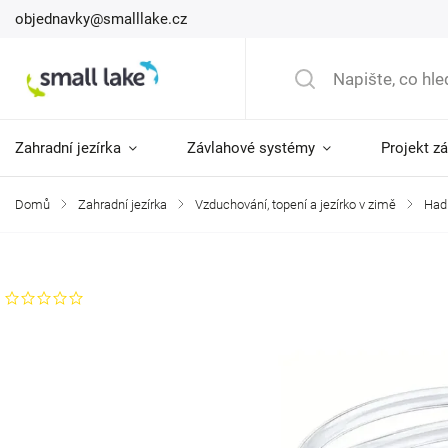
objednavky@smalllake.cz
Zahradní jezírka
Závlahové systémy
Projekt z
Domů
/
Zahradní jezírka
/
Vzduchování, topení a jezírko v zimě
/
Hadi
Značka:
AquaForte
Neohodnoceno