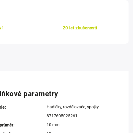
ví
20 let zkušeností
lňkové parametry
Hadičky, rozdělovače, spojky
rie
:
8717605025261
10 mm
 průměr
: