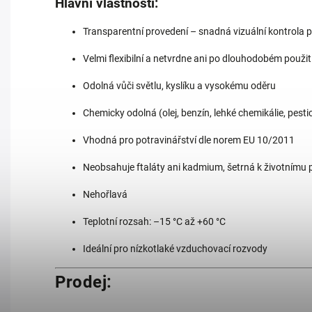
Hlavní vlastnosti:
Transparentní provedení – snadná vizuální kontrola 
Velmi flexibilní a netvrdne ani po dlouhodobém použit
Odolná vůči světlu, kyslíku a vysokému oděru
Chemicky odolná (olej, benzín, lehké chemikálie, pesti
Vhodná pro potravinářství dle norem EU 10/2011
Neobsahuje ftaláty ani kadmium, šetrná k životnímu 
Nehořlavá
Teplotní rozsah: –15 °C až +60 °C
Ideální pro nízkotlaké vzduchovací rozvody
Prodej: