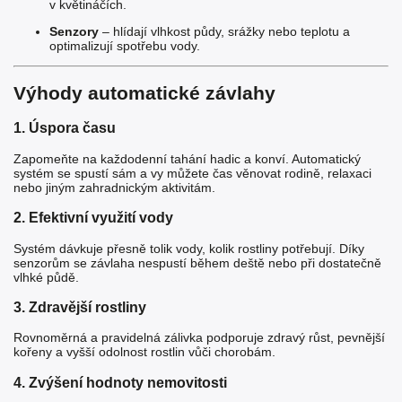
v květináčích.
Senzory
– hlídají vlhkost půdy, srážky nebo teplotu a
optimalizují spotřebu vody.
Výhody automatické závlahy
1. Úspora času
Zapomeňte na každodenní tahání hadic a konví. Automatický
systém se spustí sám a vy můžete čas věnovat rodině, relaxaci
nebo jiným zahradnickým aktivitám.
2. Efektivní využití vody
Systém dávkuje přesně tolik vody, kolik rostliny potřebují. Díky
senzorům se závlaha nespustí během deště nebo při dostatečně
vlhké půdě.
3. Zdravější rostliny
Rovnoměrná a pravidelná zálivka podporuje zdravý růst, pevnější
kořeny a vyšší odolnost rostlin vůči chorobám.
4. Zvýšení hodnoty nemovitosti