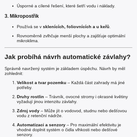
Úsporné a cílené řešení, které šetří vodu i náklady.
3. Mikropostřik
Používá se v
sklenících, foliovnících a u keřů
.
Rovnoměrně zvlhčuje menší plochy a zajišťuje optimální
mikroklima.
Jak probíhá návrh automatické závlahy?
Správně navržený systém je základem úspěchu. Návrh by měl
zohlednit:
Velikost a tvar pozemku
– Každá část zahrady má jiné
potřeby.
Druhy rostlin
– Trávník, ovocné stromy i okrasné květiny
vyžadují jinou intenzitu závlahy.
Zdroj vody
– Může jít o vodovod, studnu nebo dešťovou
vodu z retenční nádrže.
Automatizaci a senzory
– Pro maximální efektivitu je
vhodné doplnit systém o čidla vlhkosti nebo dešťové
senzory.