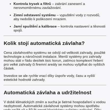
Kontrola trysek a filtrů
– zabrání zanesení a
nerovnoměrnému zavlažování.
Zimní odstavení systému
– vypuštění vody z rozvodů,
aby nedošlo k poškození mrazem.
Jarní spuštění a kalibrace
– kontrola nastavení a těsnosti
spojů.
Kolik stojí automatická závlaha?
Cena závlahového systému se odvíjí od velikosti zahrady, použité
technologie a náročnosti instalace. Menší systémy pro zahrady
mohou stát v řádu desítek tisíc korun, zatímco komplexní řešení
pro velké zahrady či firemní areály se mohou vyšplhat do vyšších
částek.
Investice se ale rychle vrací díky úspoře vody, času a vyšší
estetické hodnotě zahrady.
Automatická závlaha a udržitelnost
V době klimatických změn a sucha je šetrné hospodaření s vodou
nezbytností. Automatické závlahové systémy mohou spotřebu
vody snížit až o 50 % oproti klasickému ručnímu zalévání. Díky