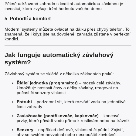
Pěkně udržovaná zahrada s kvalitní automatickou závlahou je
investicí, která zvyšuje tržní hodnotu vašeho domu.
5. Pohodlí a komfort
Moderní systémy můžete ovládat na dálku přes chytrý telefon. To
znamená, že i když jste na dovolené, zahrada zůstane v perfektní
kondici.
Jak funguje automatický závlahový
systém?
Závlahový systém se skládá z několika základních prvků:
Řídicí jednotka (programátor)
– mozek celé závlahy.
Umožňuje nastavit časy a délky závlahy, reagovat na
počasí či senzory vlhkosti.
Potrubí
– podzemní síť, která rozvádí vodu na jednotlivé
části zahrady.
Zavlažovače (postřikovače, kapkovače)
– koncové
prvky, které přivádí vodu přímo k rostlinám nebo na trávník.
Senzory
– například dešťové, vlhkostní či půdní. Zajistí,
aby se systém nevypínal nebo nespouštěl zbytečně.