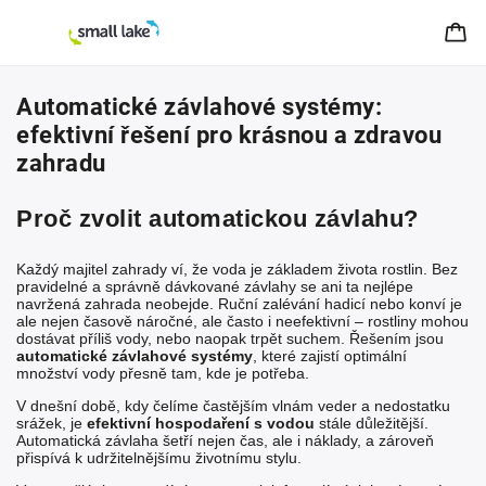
Automatické závlahové systémy:
efektivní řešení pro krásnou a zdravou
zahradu
Proč zvolit automatickou závlahu?
Každý majitel zahrady ví, že voda je základem života rostlin. Bez
pravidelné a správně dávkované závlahy se ani ta nejlépe
navržená zahrada neobejde. Ruční zalévání hadicí nebo konví je
ale nejen časově náročné, ale často i neefektivní – rostliny mohou
dostávat příliš vody, nebo naopak trpět suchem. Řešením jsou
automatické závlahové systémy
, které zajistí optimální
množství vody přesně tam, kde je potřeba.
V dnešní době, kdy čelíme častějším vlnám veder a nedostatku
srážek, je
efektivní hospodaření s vodou
stále důležitější.
Automatická závlaha šetří nejen čas, ale i náklady, a zároveň
přispívá k udržitelnějšímu životnímu stylu.