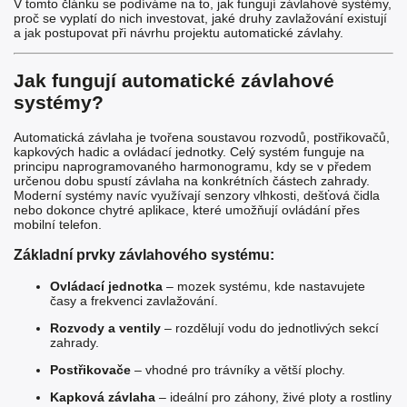
V tomto článku se podíváme na to, jak fungují závlahové systémy,
proč se vyplatí do nich investovat, jaké druhy zavlažování existují
a jak postupovat při návrhu projektu automatické závlahy.
Jak fungují automatické závlahové
systémy?
Automatická závlaha je tvořena soustavou rozvodů, postřikovačů,
kapkových hadic a ovládací jednotky. Celý systém funguje na
principu naprogramovaného harmonogramu, kdy se v předem
určenou dobu spustí závlaha na konkrétních částech zahrady.
Moderní systémy navíc využívají senzory vlhkosti, dešťová čidla
nebo dokonce chytré aplikace, které umožňují ovládání přes
mobilní telefon.
Základní prvky závlahového systému:
Ovládací jednotka
– mozek systému, kde nastavujete
časy a frekvenci zavlažování.
Rozvody a ventily
– rozdělují vodu do jednotlivých sekcí
zahrady.
Postřikovače
– vhodné pro trávníky a větší plochy.
Kapková závlaha
– ideální pro záhony, živé ploty a rostliny