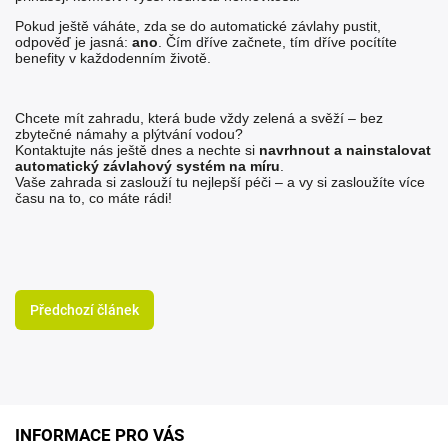
Pokud ještě váháte, zda se do automatické závlahy pustit,
odpověď je jasná:
ano
. Čím dříve začnete, tím dříve pocítíte
benefity v každodenním životě.
Chcete mít zahradu, která bude vždy zelená a svěží – bez
zbytečné námahy a plýtvání vodou?
Kontaktujte nás ještě dnes a nechte si
navrhnout a nainstalovat
automatický závlahový systém na míru
.
Vaše zahrada si zaslouží tu nejlepší péči – a vy si zasloužíte více
času na to, co máte rádi!
Předchozí článek
INFORMACE PRO VÁS