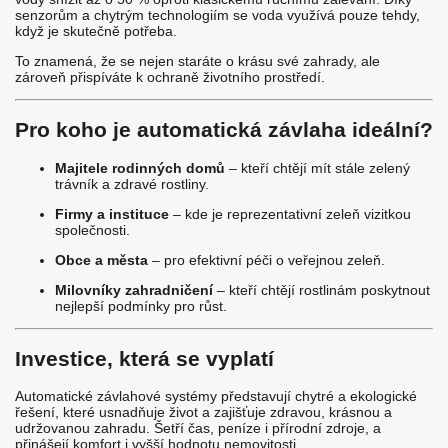
senzorům a chytrým technologiím se voda využívá pouze tehdy,
když je skutečně potřeba.
To znamená, že se nejen staráte o krásu své zahrady, ale
zároveň přispíváte k ochraně životního prostředí.
Pro koho je automatická závlaha ideální?
Majitele rodinných domů
– kteří chtějí mít stále zelený
trávník a zdravé rostliny.
Firmy a instituce
– kde je reprezentativní zeleň vizitkou
společnosti.
Obce a města
– pro efektivní péči o veřejnou zeleň.
Milovníky zahradničení
– kteří chtějí rostlinám poskytnout
nejlepší podmínky pro růst.
Investice, která se vyplatí
Automatické závlahové systémy představují chytré a ekologické
řešení, které usnadňuje život a zajišťuje zdravou, krásnou a
udržovanou zahradu. Šetří čas, peníze i přírodní zdroje, a
přinášejí komfort i vyšší hodnotu nemovitosti.