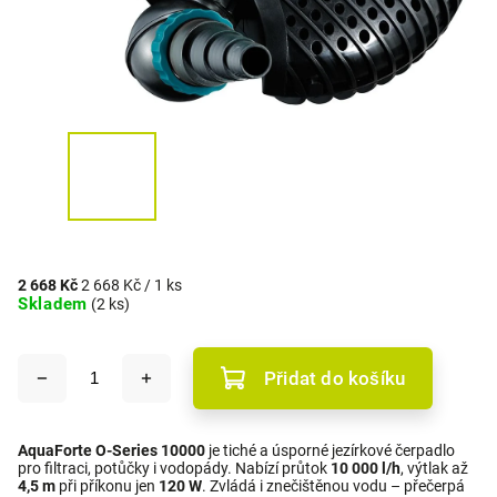
2 668 Kč
2 668 Kč / 1 ks
Skladem
(2 ks)
Přidat do košíku
AquaForte O-Series 10000
je tiché a úsporné jezírkové čerpadlo
pro filtraci, potůčky i vodopády. Nabízí průtok
10
000 l/h
, výtlak až
4
,5 m
při příkonu jen
120
W
. Zvládá i znečištěnou vodu – přečerpá