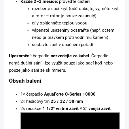
Každé 2–3 měsíce:
proveďte čištění
rozeberte sací kryt (odšroubujte, vyjměte kryt
a rotor – rotor je pouze zasunutý)
díly opláchněte teplou vodou
vápenaté usazeniny odstraňte (např. octem
nebo přípravkem proti vodnímu kameni)
sestavte zpět v opačném pořadí
Upozornění:
čerpadlo
nezvedejte za kabel
. Čerpadlo
nemá duální sání - lze využít pouze jako sací koš nebo
pouze jako sání ze skimmeru.
Obsah balení
1× čerpadlo
AquaForte O-Series 10000
2× hadicový trn
25 / 32 / 38 mm
2× redukce
1 1/2" vnitřní závit × 2" vnější závit