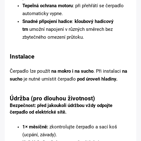
Tepelná ochrana motoru
: při přehřátí se čerpadlo
automaticky vypne.
Snadné připojení hadice
:
kloubový hadicový
trn
umožní napojení v různých směrech bez
zbytečného omezení průtoku.
Instalace
Čerpadlo lze použít
na mokro i na sucho
. Při instalaci
na
sucho
je nutné umístit čerpadlo
pod úroveň hladiny.
Údržba (pro dlouhou životnost)
Bezpečnost:
před jakoukoli údržbou vždy
odpojte
čerpadlo od elektrické sítě
.
1× měsíčně:
zkontrolujte čerpadlo a sací koš
(ucpání, závady).