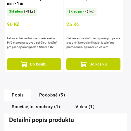
mm - 1 m
Skladem
(>5 ks)
Skladem
(>5 ks)
96 Kč
26 Kč
Lehká a ohebná hadice z měkčeného
Celonerezová stahovací spona pro pevné
PVC s protinárazovou spirálou. ideální
a spolehlivé spojení hadic. ideální pro
pro propojení čerpadla s filtrem a UV
profesionální aplikace ve vlhkém
lampou, UV stabilní, odolná vůči
prostředí.
chemikáliím, metráž na...
Do košíku
Do košíku
Popis
Podobné (5)
Související soubory (1)
Videa (1)
Detailní popis produktu