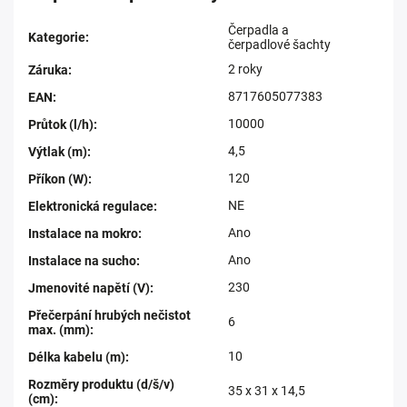
Čerpadla a
Kategorie
:
čerpadlové šachty
2 roky
Záruka
:
8717605077383
EAN
:
10000
Průtok (l/h)
:
4,5
Výtlak (m)
:
120
Příkon (W)
:
NE
Elektronická regulace
:
Ano
Instalace na mokro
:
Ano
Instalace na sucho
:
230
Jmenovité napětí (V)
:
Přečerpání hrubých nečistot
6
max. (mm)
:
10
Délka kabelu (m)
:
Rozměry produktu (d/š/v)
35 x 31 x 14,5
(cm)
: