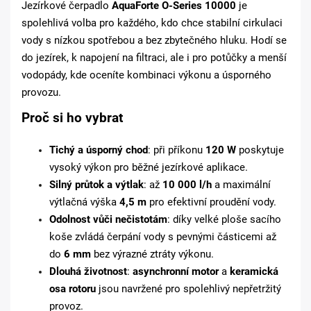
Jezírkové čerpadlo
AquaForte O-Series 10000
je
spolehlivá volba pro každého, kdo chce stabilní cirkulaci
vody s nízkou spotřebou a bez zbytečného hluku. Hodí se
do jezírek, k napojení na filtraci, ale i pro potůčky a menší
vodopády, kde oceníte kombinaci výkonu a úsporného
provozu.
Proč si ho vybrat
Tichý a úsporný chod
: při příkonu
120 W
poskytuje
vysoký výkon pro běžné jezírkové aplikace.
Silný průtok a výtlak
: až
10 000 l/h
a maximální
výtlačná výška
4,5 m
pro efektivní proudění vody.
Odolnost vůči nečistotám
: díky velké ploše sacího
koše zvládá čerpání vody s pevnými částicemi až
do
6 mm
bez výrazné ztráty výkonu.
Dlouhá životnost
:
asynchronní motor
a
keramická
osa rotoru
jsou navržené pro spolehlivý nepřetržitý
provoz.