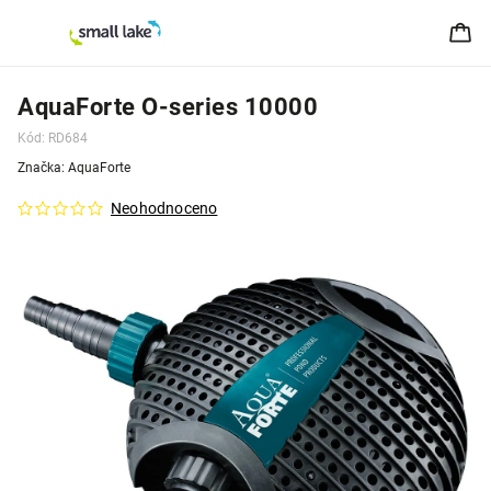
AquaForte O-series 10000
Kód:
RD684
Značka:
AquaForte
Neohodnoceno