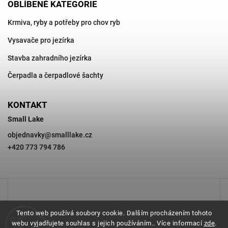
OBLÍBENÉ KATEGORIE
Krmiva, ryby a potřeby pro chov ryb
Vysavače pro jezírka
Stavba zahradního jezírka
Čerpadla a čerpadlové šachty
KONTAKT
Small Lake
objednavky
@
smalllake.cz
+420 773 794 786
Tento web používá soubory cookie. Dalším procházením tohoto
webu vyjadřujete souhlas s jejich používáním.. Více informací
zde
.