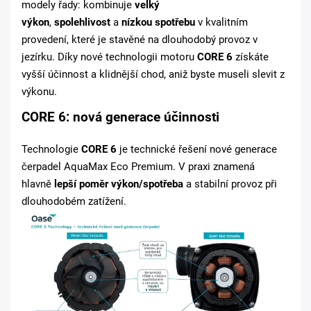
modely řady: kombinuje
velký
výkon
,
spolehlivost
a
nízkou spotřebu
v kvalitním
provedení, které je stavěné na dlouhodobý provoz v
jezírku. Díky nové technologii motoru
CORE 6
získáte
vyšší účinnost a klidnější chod, aniž byste museli slevit z
výkonu.
CORE 6: nová generace účinnosti
Technologie
CORE 6
je technické řešení nové generace
čerpadel AquaMax Eco Premium. V praxi znamená
hlavně
lepší poměr výkon/spotřeba
a stabilní provoz při
dlouhodobém zatížení.