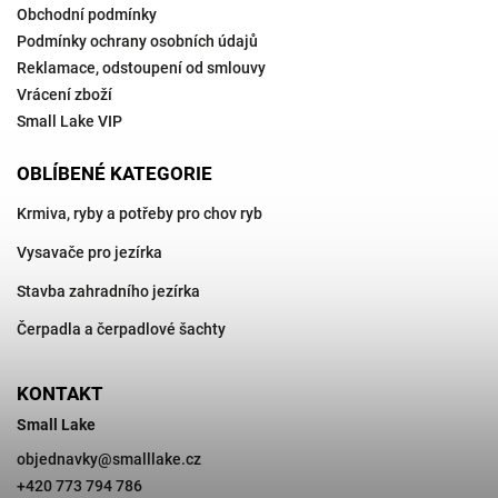
Obchodní podmínky
Podmínky ochrany osobních údajů
Reklamace, odstoupení od smlouvy
Vrácení zboží
Small Lake VIP
OBLÍBENÉ KATEGORIE
Krmiva, ryby a potřeby pro chov ryb
Vysavače pro jezírka
Stavba zahradního jezírka
Čerpadla a čerpadlové šachty
KONTAKT
Small Lake
objednavky
@
smalllake.cz
+420 773 794 786