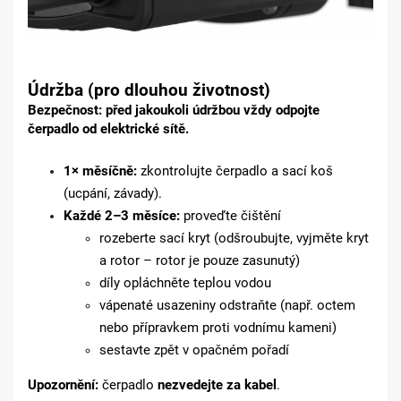
Údržba (pro dlouhou životnost)
Bezpečnost:
před jakoukoli údržbou vždy
odpojte
čerpadlo od elektrické sítě
.
1× měsíčně:
zkontrolujte čerpadlo a sací koš
(ucpání, závady).
Každé 2–3 měsíce:
proveďte čištění
rozeberte sací kryt (odšroubujte, vyjměte kryt
a rotor – rotor je pouze zasunutý)
díly opláchněte teplou vodou
vápenaté usazeniny odstraňte (např. octem
nebo přípravkem proti vodnímu kameni)
sestavte zpět v opačném pořadí
Upozornění:
čerpadlo
nezvedejte za kabel
.