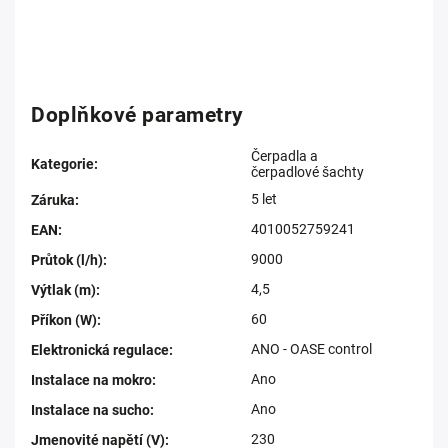
Doplňkové parametry
Čerpadla a
Kategorie
:
čerpadlové šachty
5 let
Záruka
:
4010052759241
EAN
:
9000
Průtok (l/h)
:
4,5
Výtlak (m)
:
60
Příkon (W)
:
ANO - OASE control
Elektronická regulace
:
Ano
Instalace na mokro
:
Ano
Instalace na sucho
:
230
Jmenovité napětí (V)
: