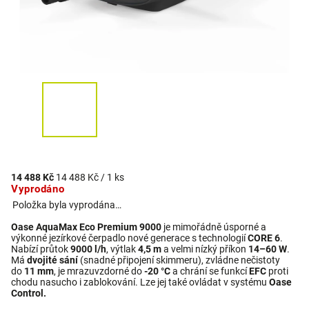
14 488 Kč
14 488 Kč / 1 ks
Vyprodáno
Položka byla vyprodána…
Oase AquaMax Eco Premium 9000
je mimořádně úsporné a
výkonné jezírkové čerpadlo nové generace s technologií
CORE 6
.
Nabízí průtok
9000 l/h
, výtlak
4,5 m
a velmi nízký příkon
14–60 W
.
Má
dvojité sání
(snadné připojení skimmeru), zvládne nečistoty
do
11 mm
, je mrazuvzdorné do
-20 °C
a chrání se funkcí
EFC
proti
chodu nasucho i zablokování. Lze jej také ovládat v systému
Oase
Control.