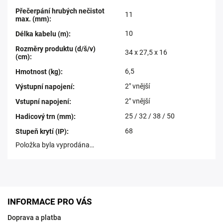
Přečerpání hrubých nečistot
11
max. (mm)
:
10
Délka kabelu (m)
:
Rozměry produktu (d/š/v)
34 x 27,5 x 16
(cm)
:
6,5
Hmotnost (kg)
:
2" vnější
Výstupní napojení
:
2" vnější
Vstupní napojení
:
25 / 32 / 38 / 50
Hadicový trn (mm)
:
68
Stupeň krytí (IP)
:
Položka byla vyprodána…
INFORMACE PRO VÁS
Doprava a platba