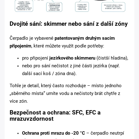
Dvojité sání: skimmer nebo sání z další zóny
Čerpadlo je vybavené
patentovaným druhým sacím
připojením
, které můžete využít podle potřeby:
pro připojení
jezírkového skimmeru
(čistší hladina),
nebo pro sání nečistot z jiné části jezírka (např.
další sací koš / zóna dna).
Tohle je detail, který často rozhoduje – místo jednoho
„sběrného místa“ umíte vodu a nečistoty brát chytře z
více zón.
Bezpečnost a ochrana: SFC, EFC a
mrazuvzdornost
Ochrana proti mrazu do -20 °C
– čerpadlo neutrpí