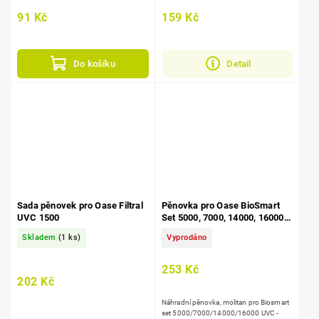
91 Kč
159 Kč
Do košíku
Detail
Sada pěnovek pro Oase Filtral
Pěnovka pro Oase BioSmart
UVC 1500
Set 5000, 7000, 14000, 16000
UVC - červená
Skladem
(1 ks)
Vyprodáno
253 Kč
202 Kč
Náhradní pěnovka, molitan pro Biosmart
set 5000/7000/14000/16000 UVC -