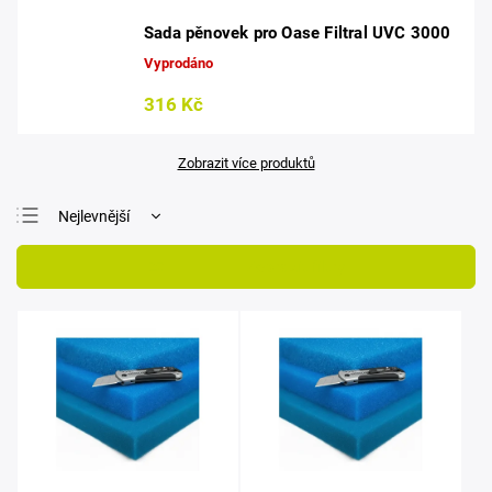
Sada pěnovek pro Oase Filtral UVC 3000
Vyprodáno
316 Kč
Zobrazit více produktů
Nejlevnější
Nejdražší
Otevřít filtr
Nejprodávanější
Abecedně