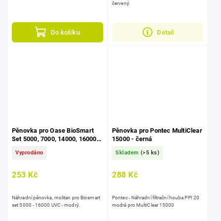
červený.
Detail
Do košíku
Pěnovka pro Oase BioSmart
Pěnovka pro Pontec MultiClear
Set 5000, 7000, 14000, 16000
15000 - černá
UVC - modrá
Vyprodáno
Skladem
(>5 ks)
253 Kč
288 Kč
Náhradní pěnovka, molitan pro Biosmart
Pontec - Náhradní filtrační houba PPI 20
set 5000 - 16000 UVC - modrý.
modrá pro MultiClear 15000