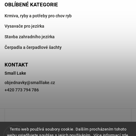
OBLÍBENÉ KATEGORIE
Krmiva, ryby a potřeby pro chov ryb
Vysavače pro jezírka
Stavba zahradního jezírka
Čerpadla a čerpadlové šachty
KONTAKT
Small Lake
objednavky
@
smalllake.cz
+420 773 794 786
Tento web používá soubory cookie. Dalším procházením tohoto
webu vyjadřujete souhlas s jejich používáním.. Více informací
zde
.