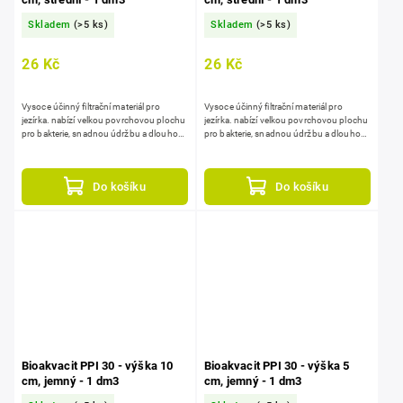
Skladem
(>5 ks)
Skladem
(>5 ks)
26 Kč
26 Kč
Vysoce účinný filtrační materiál pro
Vysoce účinný filtrační materiál pro
jezírka. nabízí velkou povrchovou plochu
jezírka. nabízí velkou povrchovou plochu
pro bakterie, snadnou údržbu a dlouhou
pro bakterie, snadnou údržbu a dlouhou
životnost, lze snadno řezat na
životnost, lze snadno řezat na
požadované rozměry. V...
požadované rozměry. V...
Do košíku
Do košíku
Bioakvacit PPI 30 - výška 10
Bioakvacit PPI 30 - výška 5
cm, jemný - 1 dm3
cm, jemný - 1 dm3