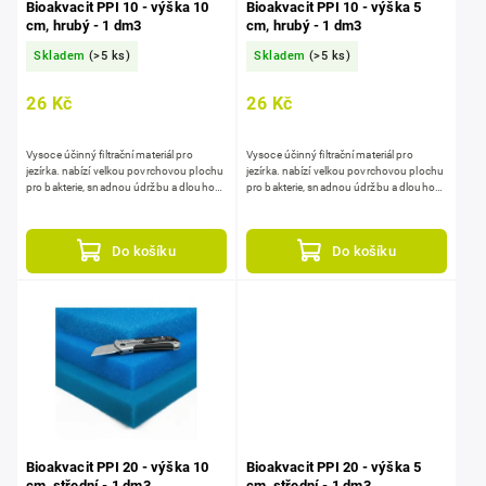
Bioakvacit PPI 10 - výška 10
Bioakvacit PPI 10 - výška 5
cm, hrubý - 1 dm3
cm, hrubý - 1 dm3
Skladem
(>5 ks)
Skladem
(>5 ks)
26 Kč
26 Kč
Vysoce účinný filtrační materiál pro
Vysoce účinný filtrační materiál pro
jezírka. nabízí velkou povrchovou plochu
jezírka. nabízí velkou povrchovou plochu
pro bakterie, snadnou údržbu a dlouhou
pro bakterie, snadnou údržbu a dlouhou
životnost, lze snadno řezat na
životnost, lze snadno řezat na
požadované rozměry. V...
požadované rozměry. V...
Do košíku
Do košíku
Bioakvacit PPI 20 - výška 10
Bioakvacit PPI 20 - výška 5
cm, střední - 1 dm3
cm, střední - 1 dm3