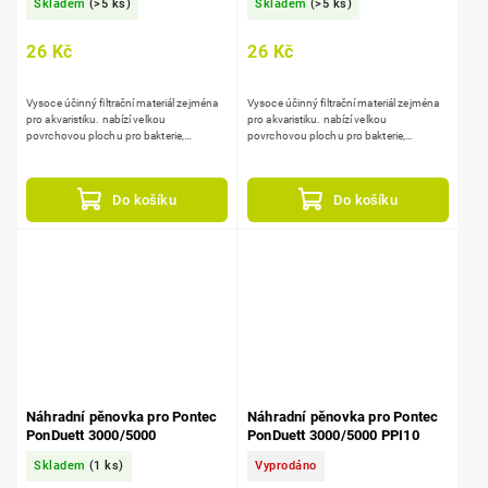
Skladem
(>5 ks)
Skladem
(>5 ks)
26 Kč
26 Kč
Vysoce účinný filtrační materiál zejména
Vysoce účinný filtrační materiál zejména
pro akvaristiku. nabízí velkou
pro akvaristiku. nabízí velkou
povrchovou plochu pro bakterie,
povrchovou plochu pro bakterie,
snadnou údržbu a dlouhou životnost, lze
snadnou údržbu a dlouhou životnost, lze
snadno řezat na požadované...
snadno řezat na požadované...
Do košíku
Do košíku
Náhradní pěnovka pro Pontec
Náhradní pěnovka pro Pontec
PonDuett 3000/5000
PonDuett 3000/5000 PPI10
Skladem
(1 ks)
Vyprodáno