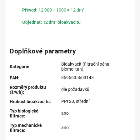
Převod:
12 000 ÷ 1000 = 12 dm³
Objednat:
12
dm³ bioakvacitu
Doplňkové parametry
Bioakvacit (filtrační pěna,
Kategorie
:
biomolitan)
8595635603143
EAN
:
Rozměry produktu
dle požadavků
(š/v/h)
:
PPI 20, střední
Hrubost bioakvacitu
:
Typ biologické
ano
filtrace
:
Typ mechanické
ano
filtrace
: