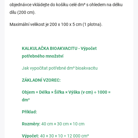
objednávce vkládejte do košíku celé dm³ s ohledem na délku
dílu (200 cm).
Maximální velikost je 200 x 100 x 5 cm (1 plotna).
KALKULAČKA BIOAKVACITU - Výpočet
potřebného množství
Jak vypočítat potřebné dm³ bioakvacitu
ZÁKLADNÍ VZOREC:
Objem = Délka × Šířka × Výška (v cm) ÷ 1000 =
dm³
Příklad:
Rozměry:
40 cm × 30 cm × 10 cm
Výpočet:
40 × 30 × 10 = 12 000 cm³