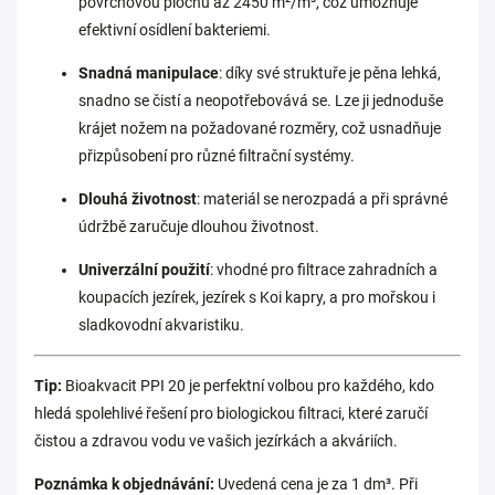
povrchovou plochu až 2450 m²/m³, což umožňuje
efektivní osídlení bakteriemi.
Snadná manipulace
: díky své struktuře je pěna lehká,
snadno se čistí a neopotřebovává se. Lze ji jednoduše
krájet nožem na požadované rozměry, což usnadňuje
přizpůsobení pro různé filtrační systémy.
Dlouhá životnost
: materiál se nerozpadá a při správné
údržbě zaručuje dlouhou životnost.
Univerzální použití
: vhodné pro filtrace zahradních a
koupacích jezírek, jezírek s Koi kapry, a pro mořskou i
sladkovodní akvaristiku.
Tip:
Bioakvacit PPI 20 je perfektní volbou pro každého, kdo
hledá spolehlivé řešení pro biologickou filtraci, které zaručí
čistou a zdravou vodu ve vašich jezírkách
a akváriích.
Poznámka k objednávání:
Uvedená cena je za 1 dm³. Při