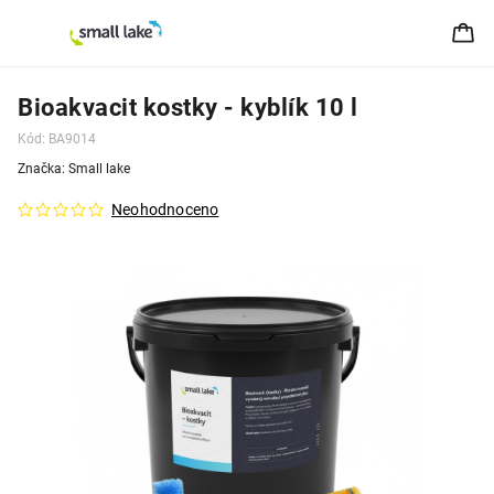
Bioakvacit kostky - kyblík 10 l
Kód:
BA9014
Značka:
Small lake
Neohodnoceno