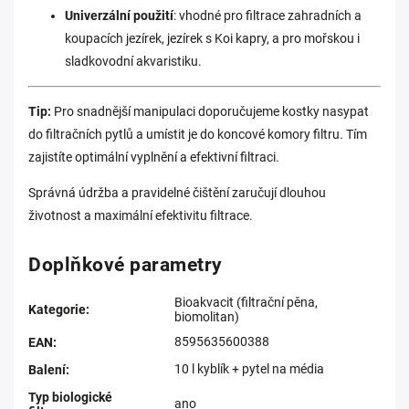
Univerzální použití
: vhodné pro filtrace zahradních a
koupacích jezírek, jezírek s Koi kapry, a pro mořskou i
sladkovodní akvaristiku.
Tip:
Pro snadnější manipulaci doporučujeme kostky nasypat
do filtračních pytlů a umístit je do koncové komory filtru. Tím
zajistíte optimální vyplnění a efektivní filtraci.
Správná údržba a pravidelné čištění zaručují dlouhou
životnost a maximální efektivitu filtrace.
Doplňkové parametry
Bioakvacit (filtrační pěna,
Kategorie
:
biomolitan)
8595635600388
EAN
:
10 l kyblík + pytel na média
Balení
:
Typ biologické
ano