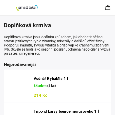
Doplňková krmiva
Doplňková krmiva jsou ideálním způsobem, jak obohatit běžnou
stravu jezírkových ryb o vitamíny, minerály a další důležité živiny.
Podporují imunitu, zvyšují vitalitu a přispívají ke krásnému zbarvení
ryb. Skvěle se hodí jako sezónní posílení, odměna nebo cílená výživa
při zátěži či regeneraci.
Nejprodávanější
Vodnář RybaMls 1 l
Skladem
(3 ks)
214 Kč
Tripond Larvy bource morušového 1 l