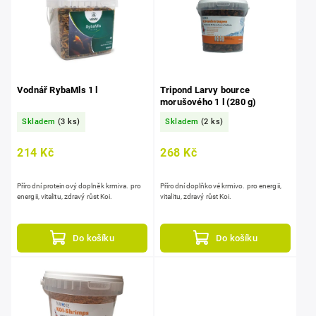
Vodnář RybaMls 1 l
Tripond Larvy bource
morušového 1 l (280 g)
Skladem
(3 ks)
Skladem
(2 ks)
214 Kč
268 Kč
Přírodní proteinový doplněk krmiva. pro
Přírodní doplňkové krmivo. pro energii,
energii, vitalitu, zdravý růst Koi.
vitalitu, zdravý růst Koi.
Do košíku
Do košíku