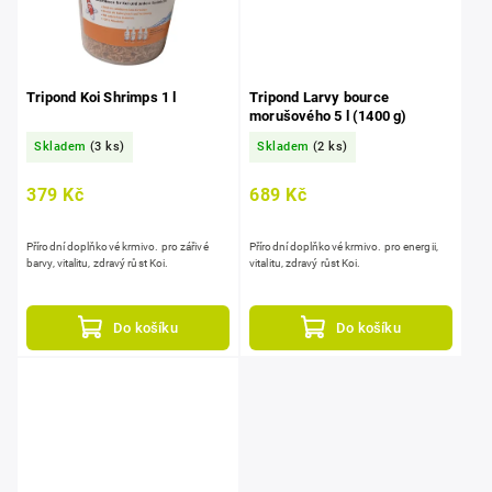
Tripond Koi Shrimps 1 l
Tripond Larvy bource
morušového 5 l (1400 g)
Skladem
(3 ks)
Skladem
(2 ks)
379 Kč
689 Kč
Přírodní doplňkové krmivo. pro zářivé
Přírodní doplňkové krmivo. pro energii,
barvy, vitalitu, zdravý růst Koi.
vitalitu, zdravý růst Koi.
Do košíku
Do košíku