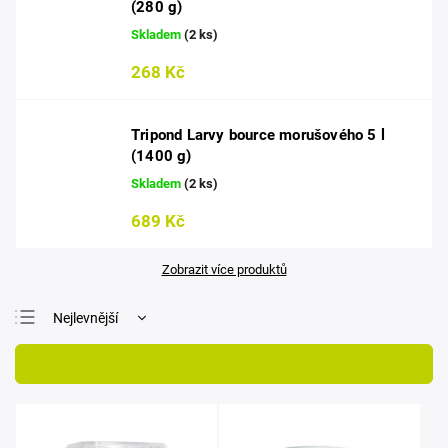
(280 g)
Skladem
(2 ks)
268 Kč
Tripond Larvy bource morušového 5 l
(1400 g)
Skladem
(2 ks)
689 Kč
Zobrazit více produktů
Nejlevnější
Nejdražší
Otevřít filtr
Nejprodávanější
Abecedně