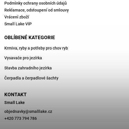
Podmínky ochrany osobních údajů
Reklamace, odstoupení od smlouvy
Vrácení zboží
Small Lake VIP
OBLÍBENÉ KATEGORIE
Krmiva, ryby a potřeby pro chov ryb
Vysavače pro jezírka
Stavba zahradního jezírka
Čerpadla a čerpadlové šachty
KONTAKT
Small Lake
objednavky
@
smalllake.cz
+420 773 794 786