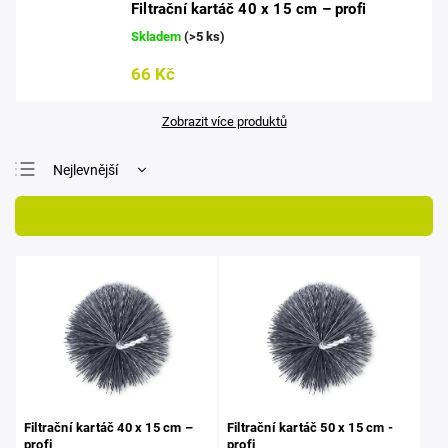
Filtrační kartáč 40 x 15 cm – profi
Skladem
(>5 ks)
66 Kč
Zobrazit více produktů
Nejlevnější
Nejdražší
Otevřít filtr
Nejprodávanější
Abecedně
Filtrační kartáč 40 x 15 cm –
Filtrační kartáč 50 x 15 cm -
profi
profi