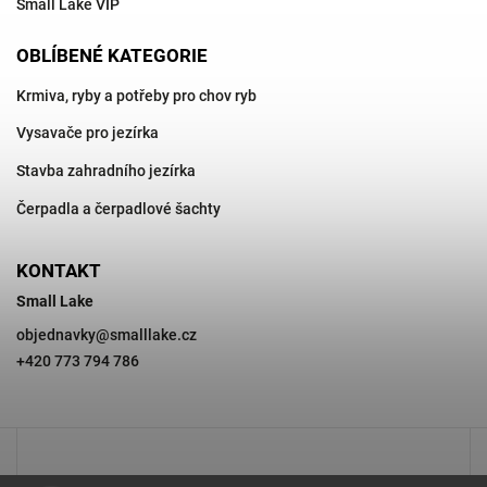
Small Lake VIP
OBLÍBENÉ KATEGORIE
Krmiva, ryby a potřeby pro chov ryb
Vysavače pro jezírka
Stavba zahradního jezírka
Čerpadla a čerpadlové šachty
KONTAKT
Small Lake
objednavky
@
smalllake.cz
+420 773 794 786