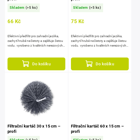
Skladem
(>5 ks)
Skladem
(>5 ks)
66 Kč
75 Kč
Efektivní předfiltr pro zahradní jezírka,
Efektivní předfiltr pro zahradní jezírka,
zachytí hrubé nečistoty a zajišťuje čistou
zachytí hrubé nečistoty a zajišťuje čistou
vodu. vyrobeno z kvalitních nerezových
vodu. vyrobeno z kvalitních nerezových
drátů a vroubkovaných štětin, dlouhá
drátů a vroubkovaných štětin, dlouhá
životnost a...
životnost a...
Do košíku
Do košíku
Filtrační kartáč 30 x 15 cm –
Filtrační kartáč 60 x 15 cm –
profi
profi