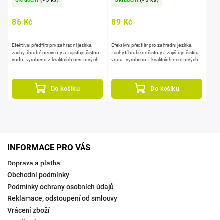
Skladem
(>5 ks)
Skladem
(>5 ks)
86 Kč
89 Kč
Efektivní předfiltr pro zahradní jezírka,
Efektivní předfiltr pro zahradní jezírka,
zachytí hrubé nečistoty a zajišťuje čistou
zachytí hrubé nečistoty a zajišťuje čistou
vodu. vyrobeno z kvalitních nerezových
vodu. vyrobeno z kvalitních nerezových
drátů a vroubkovaných štětin, dlouhá
drátů a vroubkovaných štětin, dlouhá
životnost a...
životnost a...
Do košíku
Do košíku
INFORMACE PRO VÁS
Doprava a platba
Obchodní podmínky
Podmínky ochrany osobních údajů
Reklamace, odstoupení od smlouvy
Vrácení zboží