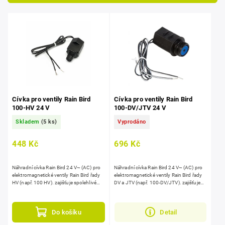
Nejprodávanější
Abecedně
Cívka pro ventily Rain Bird
Cívka pro ventily Rain Bird
100-HV 24 V
100-DV/JTV 24 V
Skladem
(5 ks)
Vyprodáno
448 Kč
696 Kč
Náhradní cívka Rain Bird 24 V~ (AC) pro
Náhradní cívka Rain Bird 24 V~ (AC) pro
elektromagnetické ventily Rain Bird řady
elektromagnetické ventily Rain Bird řady
HV (např. 100 HV). zajišťuje spolehlivé
DV a JTV (např. 100‑DV/JTV). zajišťuje
spínání ventilu a stabilní řízení průtoku,...
spolehlivé spínání ventilu a...
Do košíku
Detail