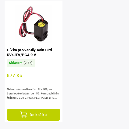
Cívka pro ventily Rain Bird
DV/JTV/PGA 9 V
Skladem
(2 ks)
877 Kč
Náhradní cívka Rain Bird 9 V DC pro
bateriové ovládání ventilů. kompatibilní s
řadami DV, JTV, PGA, PEB, PESB, BPE,
BPES a TBOS, vodotěsná, zalitá...
Do košíku